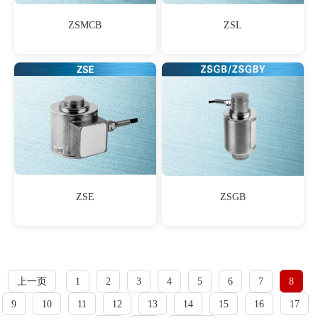
ZSMCB
ZSL
ZSE
ZSGB
上一页
1
2
3
4
5
6
7
8
9
10
11
12
13
14
15
16
17