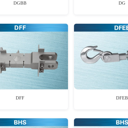
DGBB
DG
DFF
DFEB