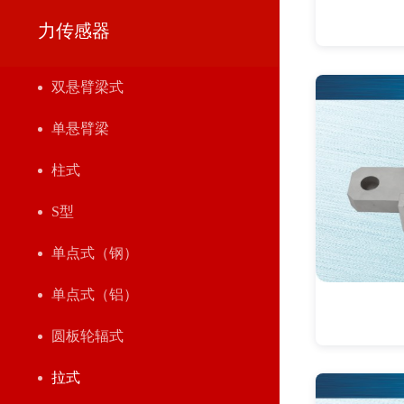
力传感器
双悬臂梁式
单悬臂梁
柱式
S型
单点式（钢）
单点式（铝）
圆板轮辐式
拉式