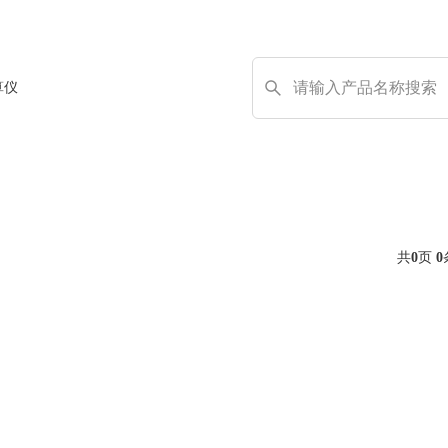
算仪
共
0
页
0