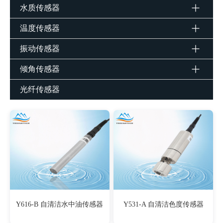
水质传感器
温度传感器
振动传感器
倾角传感器
光纤传感器
Y616-B 自清洁水中油传感器
Y531-A 自清洁色度传感器