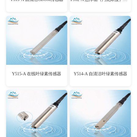
Y515-A 在线叶绿素传感器
Y514-A 自清洁叶绿素传感器