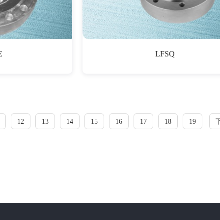
E
LFSQ
12
13
14
15
16
17
18
19