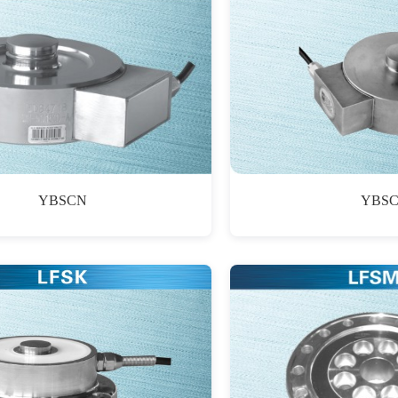
YBSCN
YBS