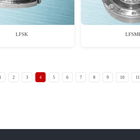
LFSK
LFSM
1
2
3
4
5
6
7
8
9
10
11