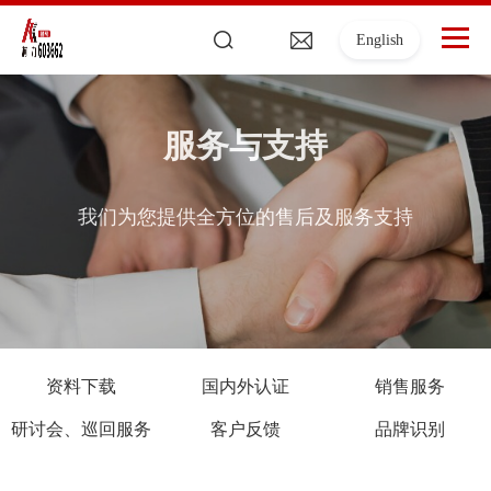
English
服务与支持
我们为您提供全方位的售后及服务支持
资料下载
国内外认证
销售服务
研讨会、巡回服务
客户反馈
品牌识别