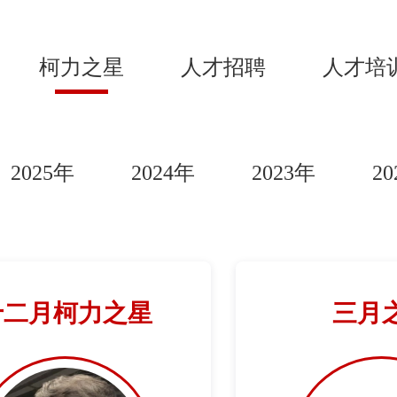
柯力之星
人才招聘
人才培
2025年
2024年
2023年
2
十二月柯力之星
三月