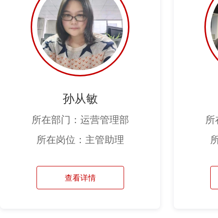
孙从敏
所在部门：运营管理部
所
所在岗位：主管助理
查看详情