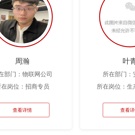
周瀚
叶
在部门：物联网公司
所在部门：
所在岗位：招商专员
所在岗位：生
查看详情
查看详