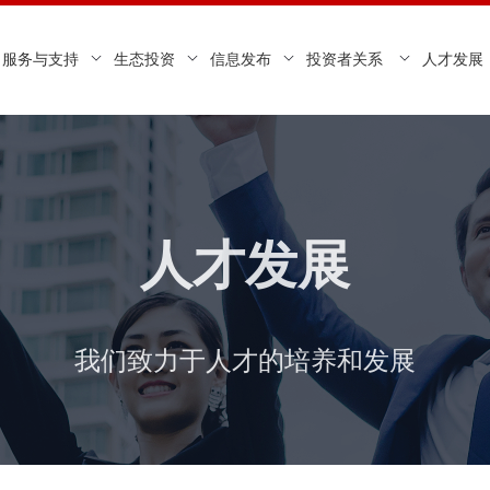
服务与支持
生态投资
信息发布
投资者关系
人才发展
人才发展
我们致力于人才的培养和发展