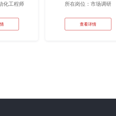
动化工程师
所在岗位：市场调研
情
查看详情