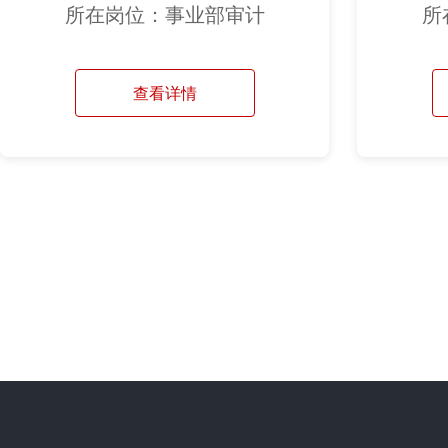
所在岗位：事业部审计
所
查看详情