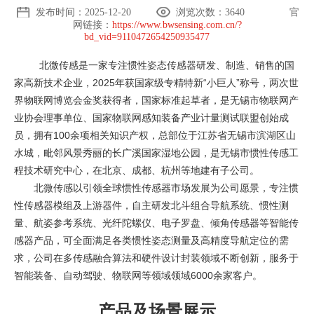
发布时间：2025-12-20
浏览次数：
3640
官
网链接：
https://www.bwsensing.com.cn/?
bd_vid=9110472654250935477
北微传感是一家专注惯性姿态传感器研发、制造、销售的国
家高新技术企业，2025年获国家级专精特新“小巨人”称号，两次世
界物联网博览会金奖获得者，国家标准起草者，是无锡市物联网产
业协会理事单位、国家物联网感知装备产业计量测试联盟创始成
员，拥有100余项相关知识产权，总部位于江苏省无锡市滨湖区山
水城，毗邻风景秀丽的长广溪国家湿地公园，是无锡市惯性传感工
程技术研究中心，在北京、成都、杭州等地建有子公司。
北微传感以引领全球惯性传感器市场发展为公司愿景，专注惯
性传感器模组及上游器件，自主研发北斗组合导航系统、惯性测
量、航姿参考系统、光纤陀螺仪、电子罗盘、倾角传感器等智能传
感器产品，可全面满足各类惯性姿态测量及高精度导航定位的需
求，公司在多传感融合算法和硬件设计封装领域不断创新，服务于
智能装备、自动驾驶、物联网等领域领域6000余家客户。
产品及场景展示