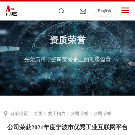
English
资质荣誉
光荣历程：公司荣誉史上的璀璨篇章
当前位置：
首页
>
关于柯力
>
公司荣誉
>
公司荣誉
公司荣获2021年度宁波市优秀工业互联网平台